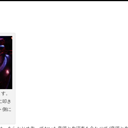
ます。
に叩き
ト側に