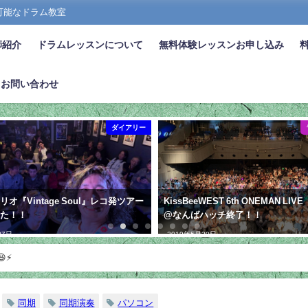
張可能なドラム教室
師紹介
ドラムレッスンについて
無料体験レッスンお申し込み
お問い合わせ
ダイアリー
オ『Vintage Soul』レコ発ツアー
KissBeeWEST 6th ONEMAN LIVE
した！！
@なんばハッチ終了！！
27日
2019年5月20日
⚡
同期
同期演奏
パソコン