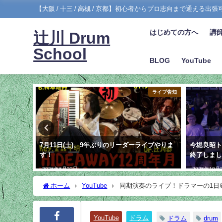
【大阪 / 十三 / 高槻 / 京都】初心者からプロ志向まで通える出
はじめての方へ
講
辻川 Drum
School
BLOG
YouTube
イブ振り返り
ライブ告知
7月11日(土)、9年ぶりのリーダーライブやりま
今堀良昭トリ
す！
終了しま
2026年6月22日
2025年10月
ホーム
YouTube
同期演奏のライブ！ドラマーの1日
YouTube
ドラム
ドラム
drum