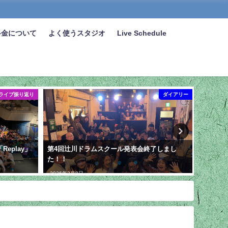
料金について
よく使うスタジオ
Live Schedule
ライブ振り返り
ダイアリー
「Replay」
第4回辻川ドラムスクール発表会終了しまし
2026.
た！！
ありが
2026年2月8日
2026年7