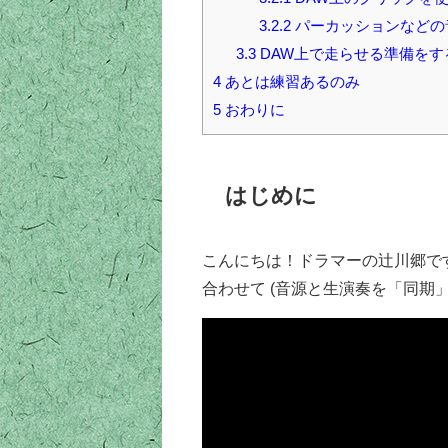
3.2.2
パーカッションなどの
3.3
DAW上で走らせる準備をす
4
あとは練習あるのみ
5
おわりに
はじめに
こんにちは！ドラマーの辻川郷で
合わせて (音源と生演奏を「同期