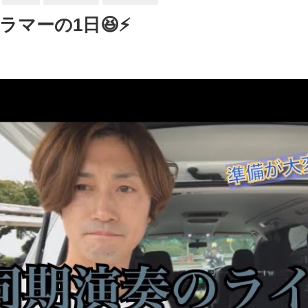
マーの1日😆⚡