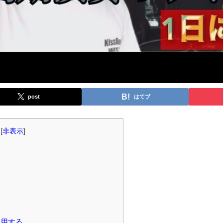
post
はてブ
[
非表示
]
使用する