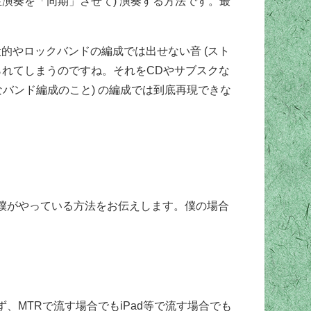
演奏を「同期」させて) 演奏する方法です。最
な一般的やロックバンドの編成では出せない音 (スト
られてしまうのですね。それをCDやサブスクな
般的なバンド編成のこと) の編成では到底再現できな
僕がやっている方法をお伝えします。僕の場合
、MTRで流す場合でもiPad等で流す場合でも