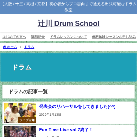
【大阪 / 十三 / 高槻 / 京都】初心者からプロ志向まで通える出張可能なドラム
教室
辻川 Drum School
はじめての方へ
講師紹介
ドラムレッスンについて
無料体験レッスンお申し込み
ホーム
ドラム
ドラム
ドラムの記事一覧
発表会のリハーサルをしてきました(^^)
2026年1月13日
ライブ告知
Fun Time Live vol.7終了！