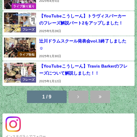
2025年8月5日
ライブ振り返り
【YouTubeこうしーん】トラヴィスバーカー
のフレーズ解説パート2をアップしました！
フレーズ
2025年5月28日
辻川ドラムスクール発表会vol.3終了しました
☺
ライブ告知
2025年1月30日
【YouTubeこうしーん】Travis Barkerのフレ
ーズについて解説しました！！
フレーズ
2025年1月12日
1 / 9
インスタグラムでフォロー