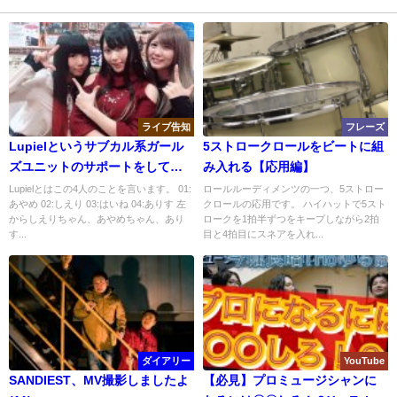
ライブ告知
フレーズ
Lupielというサブカル系ガール
5ストロークロールをビートに組
ズユニットのサポートをしてま
み入れる【応用編】
す。
Lupielとはこの4人のことを言います。 01:
ロールルーディメンツの一つ、5ストロー
あやめ 02:しえり 03:はいね 04:ありす 左
クロールの応用です。 ハイハットで5スト
からしえりちゃん、あやめちゃん、あり
ロークを1拍半ずつをキープしながら2拍
す...
目と4拍目にスネアを入れ...
ダイアリー
YouTube
SANDIEST、MV撮影しましたよ
【必見】プロミュージシャンに