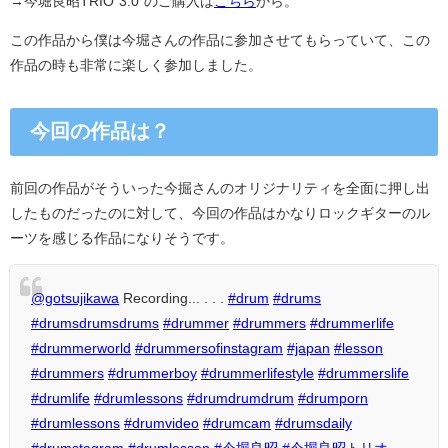
→今堀良昭TRIO"3.0"のご購入は
こちら
から。
この作品から僕は今堀さんの作品に参加させてもらっていて、この
作品の時も非常に楽しく参加しました。
今回の作品は？
前回の作品がそういった今掘さんのオリジナリティを全面に押し出
したものだったのに対して、
今回の作品はかなりロックギターのル
ーツを感じる作品になりそう
です。
@gotsujikawa
Recording... . . .
#drum
#drums
#drumsdrumsdrums
#drummer
#drummers
#drummerlife
#drummerworld
#drummersofinstagram
#japan
#lesson
#drummers
#drummerboy
#drummerlifestyle
#drummerslife
#drumlife
#drumlessons
#drumdrumdrum
#drumporn
#drumlessons
#drumvideo
#drumcam
#drumsdaily
#drumstagram
#drumlesson
#今堀良昭
#今堀良昭トリオ