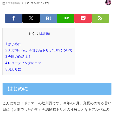
2024年10月17日
2024年10月17日
LINE
もくじ
[
非表示
]
1
はじめに
2
3rdアルバム、今堀良昭トリオ"3.0"について
3
今回の作品は？
4
レコーディングのコツ
5
おわりに
はじめに
こんにちは！ドラマーの辻川郷です。今年の7月、真夏のめちゃ暑い
日に（大雨でしたが笑）今堀良昭トリオの４枚目となるアルバムの