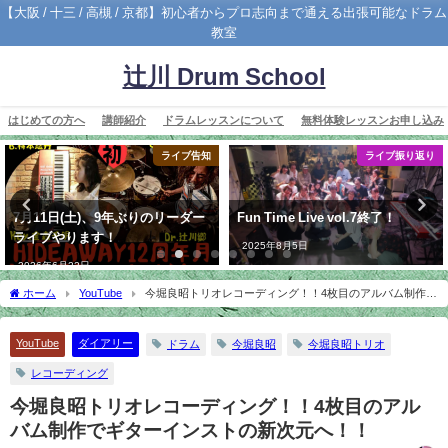
【大阪 / 十三 / 高槻 / 京都】初心者からプロ志向まで通える出張可能なドラム
教室
辻川 Drum School
はじめての方へ
講師紹介
ドラムレッスンについて
無料体験レッスンお申し込み
ライブ告知
ライブ振り返り
7月11日(土)、9年ぶりのリーダー
Fun Time Live vol.7終了！
ライブやります！
2025年8月5日
2026年6月22日
ホーム
YouTube
今堀良昭トリオレコーディング！！4枚目のアルバム制作で
ギターインストの新次元へ！！
YouTube
ダイアリー
ドラム
今堀良昭
今堀良昭トリオ
レコーディング
今堀良昭トリオレコーディング！！4枚目のアル
バム制作でギターインストの新次元へ！！