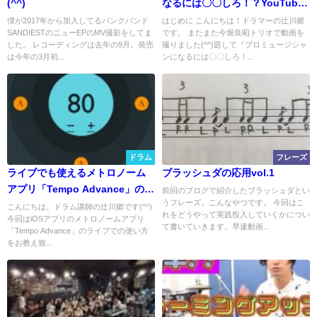
(^^)
なるには〇〇しろ！？YouTube
更新【今堀良昭トリオ】
僕が2017年から加入してるパンクパンド
はじめに こんにちは！ドラマーの辻川郷
SANDIESTのニューEPのMV撮影をしてま
です。 またまた今堀良昭トリオで動画を
した。 レコーディングは去年の9月。発売
撮りました(^^)題して『プロミュージシャ
は今年の3月初...
ンになるには〇〇しろ！...
ドラム
フレーズ
ライブでも使えるメトロノーム
ブラッシュダの応用vol.1
アプリ「Tempo Advance」の使
前回のブログで紹介したブラッシュダとい
うフレーズ。こんなやつです。 今回はこ
い方
こんにちは。ドラム講師の辻川郷です(^^)
れをどうやって実践投入していくかについ
今回はiOSアプリのメトロノームアプリ
て書いていきます。早速動画...
「Tempo Advance」のライブでの使い方
をお教え致...