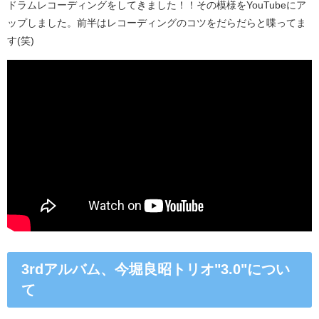
ドラムレコーディングをしてきました！！その模様をYouTubeにア
ップしました。前半はレコーディングのコツをだらだらと喋ってま
す(笑)
3rdアルバム、今堀良昭トリオ"3.0"につい
て