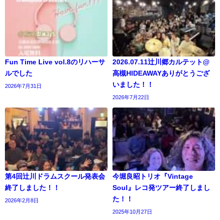
Fun Time Live vol.8のリハーサ
2026.07.11辻川郷カルテット@
ルでした
高槻HIDEAWAYありがとうござ
いました！！
2026年7月31日
2026年7月22日
第4回辻川ドラムスクール発表会
今堀良昭トリオ『Vintage
終了しました！！
Soul』レコ発ツアー終了しまし
た！！
2026年2月8日
2025年10月27日