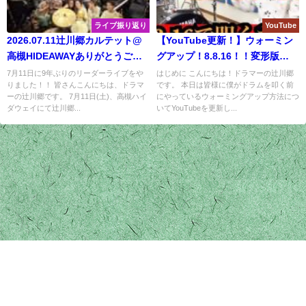
ライブ振り返り
YouTube
2026.07.11辻川郷カルテット@
【YouTube更新！】ウォーミン
高槻HIDEAWAYありがとうござ
グアップ！8.8.16！！変形版
いました！！
Stone KillerでらくらくWarm
7月11日に9年ぶりのリーダーライブをや
はじめに こんにちは！ドラマーの辻川郷
りました！！ 皆さんこんにちは、ドラマ
です。 本日は皆様に僕がドラムを叩く前
Up!!
ーの辻川郷です。 7月11日(土)、高槻ハイ
にやっているウォーミングアップ方法につ
ダウェイにて辻川郷...
いてYouTubeを更新し...