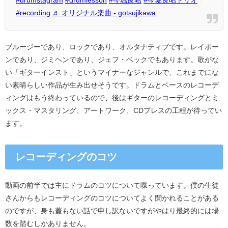
#recording
♬ オリジナル楽曲 - gotsujikawa
ブルージーであり、ロックであり、オルタナティブです。
レイボー
ンであり、ジミヘンであり、ジェフ・
ベックでもあります。歌がな
い「ギターインスト」
というマイナーなジャンルで、
これまでにな
い素晴らしい作品が生み出せそうです。
ドラムとベースのレコーデ
ィングはもう終わっているので、
後はギターのレコーディングとミ
ックス・マスタリング、
アートワーク、CDプレスの工程が待ってい
ます。
レコーディングのコツ
動画の前半では主にドラムのコツについて喋っています。
僕の生徒
さんからもレコーディングのコツについてよく聞かれるこ
とがある
のですが、
身も蓋もない話で申し訳ないですがやはり最終的には場
数を踏むし
かありません。