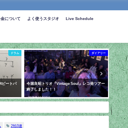
料金について
よく使うスタジオ
Live Schedule
ドラム
ダイアリー
4ビートパ
今堀良昭トリオ『Vintage Soul』レコ発ツアー
【YouT
終了しました！！
ズにつ
2025年10月27日
2025年1
ム
2拍3連