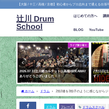
【大阪 / 十三 / 高槻 / 京都】初心者からプロ志向まで通える出
はじめての方へ
講
辻川 Drum
School
BLOG
YouTube
イブ振り返り
ライブ振り返り
2026.07.11辻川郷カルテット@高槻HIDEAWAY
7月11日
ありがとうございました！！
す！
2026年7月22日
2026年6月2
ホーム
ドラム
2拍3連を3拍子のように感じながら
ドラム
フレーズ
ドラムスクール