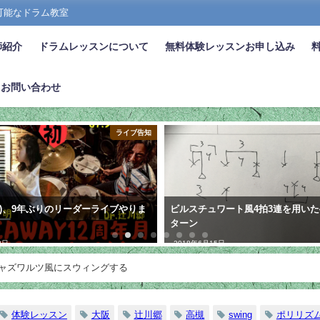
張可能なドラム教室
師紹介
ドラムレッスンについて
無料体験レッスンお申し込み
お問い合わせ
ライブ告知
(土)、9年ぶりのリーダーライブやりま
ビルスチュワート風4拍3連を用いた
ターン
2日
2018年6月15日
ジャズワルツ風にスウィングする
体験レッスン
大阪
辻川郷
高槻
swing
ポリリズ