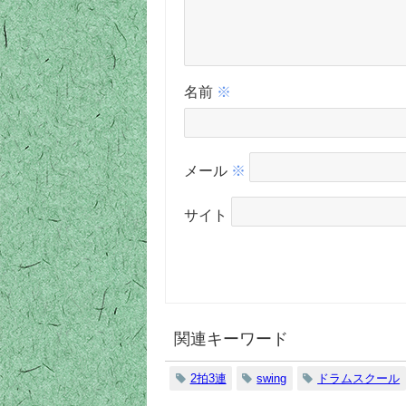
名前
※
メール
※
サイト
関連キーワード
2拍3連
swing
ドラムスクール