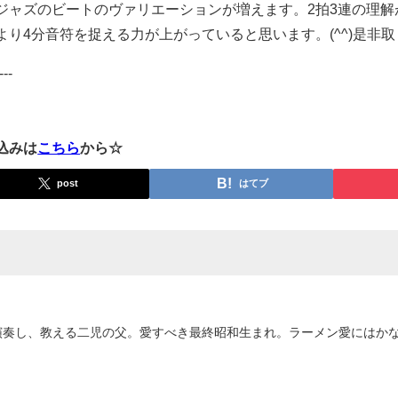
ジャズのビートのヴァリエーションが増えます。2拍3連の理解
り4分音符を捉える力が上がっていると思います。(^^)是非
---
込みは
こちら
から☆
post
はてブ
演奏し、教える二児の父。愛すべき最終昭和生まれ。ラーメン愛にはか