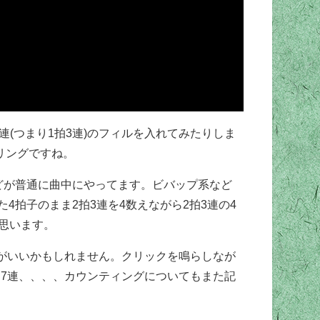
(つまり1拍3連)のフィルを入れてみたりしま
リリングですね。
どが普通に曲中にやってます。ビバップ系など
拍子のまま2拍3連を4数えながら2拍3連の4
と思います。
がいいかもしれません。クリックを鳴らしなが
2拍7連、、、、カウンティングについてもまた記