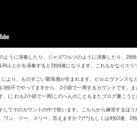
のように演奏したり、ジャズワルツのように演奏したり、2拍6連
RLLRLLとかを演奏すると2拍9連になります。これもかなりス
ことにより、ものすごい緊張感が生まれます。ビルエヴァンスな
3拍子でやってますから、2小節で一周するカウントです。また4
す。(これも2小節で一周)このへんのこともまたブログ書こう
そしてそのカウントの中で歌います。こちらから練習するほう
、ワン、ツー、スリー」言えますか？(^^)もしくは4拍3連、