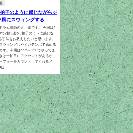
郷
3拍子のように感じながらジ
ツ風にスウィングする
ドラム講師の辻川郷です。 今回は4
中で2拍3連を3拍子のように感じな
gする手法をお教えしたいと思います。
スウィングしやすいテンポで始める
ます。今回はbpm＝150でやってま
きは一拍目にアクセントがあるか、
ーフォーをカウントしてくれるメ...
0日