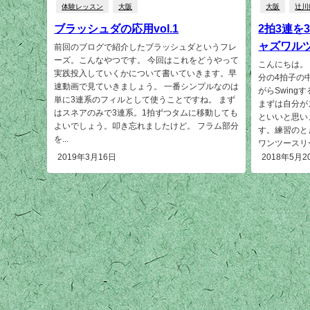
体験レッスン
大阪
大阪
辻川
ブラッシュダの応用vol.1
2拍3連を
ャズワル
前回のブログで紹介したブラッシュダというフレ
ーズ。こんなやつです。 今回はこれをどうやって
こんにちは。
実践投入していくかについて書いていきます。早
分の4拍子の
速動画で見ていきましょう。 一番シンプルなのは
がらSwin
単に3連系のフィルとして使うことですね。 まず
まずは自分が
はスネアのみで3連系。1拍ずつタムに移動しても
といいと思い
よいでしょう。叩き忘れましたけど。 フラム部分
す。練習のと
を...
ワンツースリ
2019年3月16日
2018年5月2