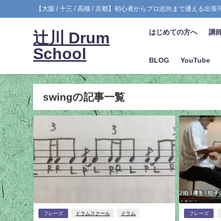
【大阪 / 十三 / 高槻 / 京都】初心者からプロ志向まで通える出
はじめての方へ
講
辻川 Drum
School
BLOG
YouTube
swingの記事一覧
フレーズ
ドラムスクール
ドラム
フレーズ