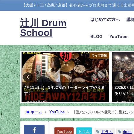
【大阪 / 十三 / 高槻 / 京都】初心者からプロ志向まで通える出
はじめての方へ
講
辻川 Drum
School
BLOG
YouTube
ダイアリー
ライブ告知
レコ発ツアー
7月11日(土)、9年ぶりのリーダーライブやりま
2026.0
す！
ありがと
2026年6月22日
2026年7月2
ホーム
YouTube
【重ねシンバルの極意！】重ねシ
YouTube
ドラム
ドラム
drum