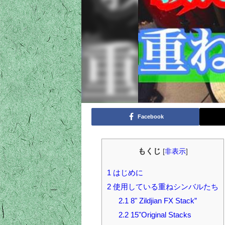
Facebook
もくじ
[
非表示
]
1
はじめに
2
使用している重ねシンバルたち
2.1
8" Zildjian FX Stack”
2.2
15"Original Stacks