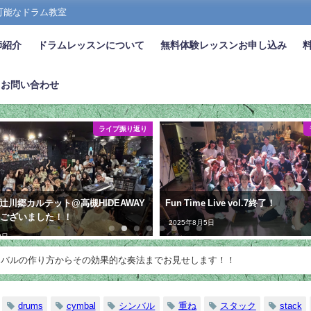
張可能なドラム教室
師紹介
ドラムレッスンについて
無料体験レッスンお申し込み
お問い合わせ
ライブ振り返り
7.11辻川郷カルテット@高槻HIDEAWAY
Fun Time Live vol.7終了！
うございました！！
2025年8月5日
2日
ンバルの作り方からその効果的な奏法までお見せします！！
drums
cymbal
シンバル
重ね
スタック
stack