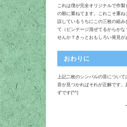
これは僕が完全オリジナルで作製した重ねシンバルで
の順に重ねてます。これこそ重ね
誤しているうちにこの三枚の組み
て（ビンテージ混ぜてるからかな
せんか？きっとおもしろい発見があ
おわりに
上記二枚のシンバルの音について
音が見つかればそれが正解です。
ずです(^^)
-