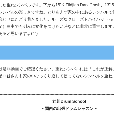
す。下から15"K Zildjian Dark Crash、13" 50's Old A Z
シンバルの楽しさですね。とりあえず家の中にあるシンバルで
合わせにたどり着きました。ルーズなクローズドハイハットっ
？）曲中でも刻みに変化をつけたい時などに非常に重宝します
ると思いますよ(^^)
は是非動画でご確認ください。重ねシンバルには「これが正解
是非皆さんも家の中ひっくり返して使ってないシンバルを重ね
-----------------------------------------------------------------------------------------
辻川Drum School
～関西の出張ドラムレッスン～