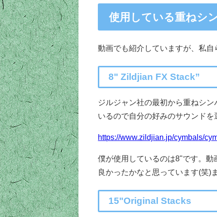
使用している重ねシ
動画でも紹介していますが、私自
8" Zildjian FX Stack”
ジルジャン社の最初から重ねシンバル
いるので自分の好みのサウンドを
https://www.zildjian.jp/cymbals/cy
僕が使用しているのは8"です。動
良かったかなと思っています(笑)ま
15"Original Stacks