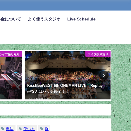
料金について
よく使うスタジオ
Live Schedule
ライブ振り返り
ライブ振り返り
KissBeeWEST 6th ONEMAN LIVE「Replay」
【YouT
@なんばハッチ終了！！
ズにつ
2019年5月20日
2025年1
奏法
使い方
例