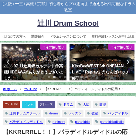
【大阪 / 十三 / 高槻 / 京都】初心者からプロ志向まで通える出張可能なドラム
教室
辻川 Drum School
はじめての方へ
講師紹介
ドラムレッスンについて
無料体験レッスンお申し込み
ライブ振り返り
ライブ振り返り
2026.07.11辻川郷カルテット@高
KissBeeWEST 6th ONEMAN
槻HIDEAWAYありがとうございま
LIVE「Replay」@なんばハッチ
した！！
終了！！
2026年7月22日
2019年5月20日
ホーム
YouTube
【KKRLRRLL！！】パラディドルディドルの応用！！
YouTube
ドラム
フレーズ
ドラム
大阪
高槻
辻川ドラムスクール
drums
レッスン
教室
パラディドル
パラディドルディドル
rudiment
paradiddle
paradiddlediddle
【KKRLRRLL！！】パラディドルディドルの応