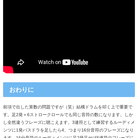
おわりに
前項で出した算数の問題ですが（笑）結構ドラムを叩く上で重要で
す。足2発＋6ストロークロールでも同じ音符の数になります。しか
し全然違うフレーズに聴こえます。3連符として練習するルーディメ
ンツに1発バスドラを足したら4、つまり16分音符のフレーズになり
ます。16分音符のルーディメンツに足2発足せば6連符のフレーズに