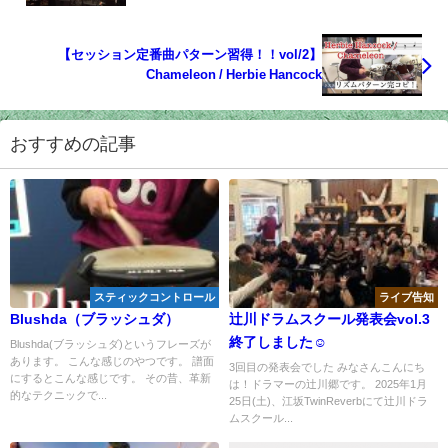
【セッション定番曲パターン習得！！vol/2】
Chameleon / Herbie Hancock
おすすめの記事
スティックコントロール
ライブ告知
Blushda（ブラッシュダ）
辻川ドラムスクール発表会vol.3
終了しました☺
Blushda(ブラッシュダ)というフレーズが
あります。 こんな感じのやつです。 譜面
3回目の発表会でした みなさんこんにち
にするとこんな感じです。 その昔、革新
は！ドラマーの辻川郷です。 2025年1月
的なテクニックで...
25日(土)、江坂TwinReverbにて辻川ドラ
ムスクール...