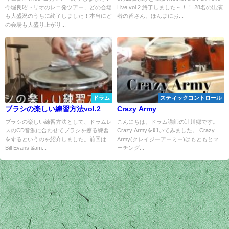
今堀良昭トリオのレコ発ツアー、どの会場
Live vol.2 終了しました～！！ 28名の出演
も大盛況のうちに終了しました！本当にど
者の皆さん、ほんまにお...
の会場も大盛り上がり...
ドラム
スティックコントロール
ブラシの楽しい練習方法vol.2
Crazy Army
ブラシの楽しい練習方法として、ドラムレ
こんにちは、ドラム講師の辻川郷です。
スのCD音源に合わせてブラシを擦る練習
Crazy Armyを叩いてみました。 Crazy
をするというのを紹介しました。前回は
Army(クレイジーアーミー)はもともとマ
Bill Evans &am...
ーチング...