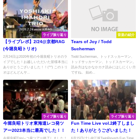
ライブ振り返り
音楽の紹介
【ライブレポ】2/24@京都RAG
Tears of Joy / Todd
(今堀良昭トリオ)
Sucherman
2月24日は2020年初の今堀良昭トリオのラ
Todd Sucherman。トッドスッカーマン、
イブでした！お越しいただいた皆様本当に
トッドサッカーマン、トッドスカーマン。
ありがとうございました！！(^^) このトリ
読み方はなかなかカナ読みにはしにくい方
オはどんどんサ...
ですね。 始め...
ライブ振り返り
ライブ振り返り
今堀良昭トリオ東海道レコ発ツ
Fun Time Live vol.2終了しまし
アー2023本当に最高でした！！
た！ありがとうございました！
今堀良昭Trioレコ発ツアー終了しました！
6月15日(土) @江坂TwinReverb Fun Time