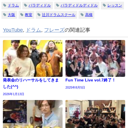
ドラム
パラディドル
パラディドルディドル
レッスン
大阪
教室
辻川ドラムスクール
高槻
YouTube
,
ドラム
,
フレーズ
の関連記事
発表会のリハーサルをしてきま
Fun Time Live vol.7終了！
した(^^)
2025年8月5日
2026年1月13日