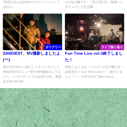
7回目のなんばHatchでのワンマンライブ
ーの辻川郷です。 7月11日(土)、高槻ハイ
が行わ...
ダウェイにて辻川郷...
ダイアリー
ライブ振り返り
SANDIEST、MV撮影しましたよ
Fun Time Live vol.3終了しまし
(^^)
た！
僕が2017年から加入してるパンクパンド
皆様こんにちは！ドラマーの辻川郷です。
SANDIESTのニューEPのMV撮影をしてま
2020年の！Fun Time Liveが！！終わりま
した。 レコーディングは去年の9月。発売
した！！！ 今年のFun Time Liveは...
は今年の3月初...