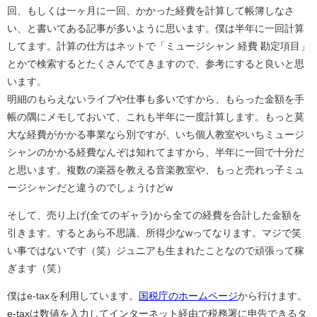
回、もしくは一ヶ月に一回、かかった経費を計算して帳簿しなさ
い、と書いてある記事が多いように思います。僕は半年に一回計算
してます。計算の仕方はネットで「ミュージシャン 経費 勘定項目」
とかで検索するとたくさんでてきますので、参考にすると良いと思
います。
明細のもらえないライブや仕事も多いですから、もらった金額を手
帳の隅にメモしておいて、これも半年に一度計算します。もっと莫
大な経費がかかる事業なら別ですが、いち個人教室やいちミュージ
シャンのかかる経費なんぞは知れてますから、半年に一回で十分だ
と思います。複数の楽器を教える音楽教室や、もっと売れっ子ミュ
ージシャンだと違うのでしょうけどw
そして、売り上げ(全てのギャラ)から全ての経費を合計した金額を
引きます。するとあら不思議、所得少なwってなります。マジで笑
い事ではないです（笑）ジュニアも生まれたことなので頑張って稼
ぎます（笑）
僕はe-taxを利用しています。
国税庁のホームページ
から行けます。
e-taxは数値を入力してインターネット経由で税務署に申告できるタ