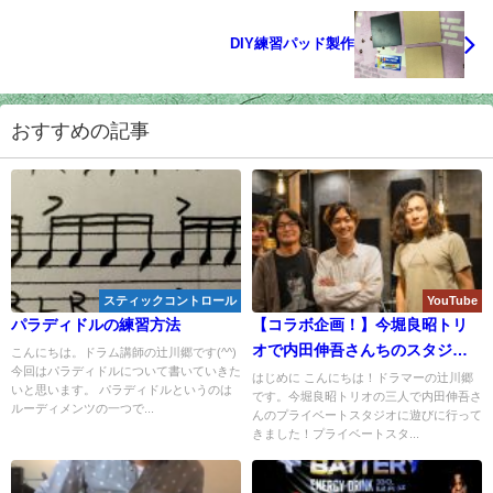
DIY練習パッド製作
おすすめの記事
スティックコントロール
YouTube
パラディドルの練習方法
【コラボ企画！】今堀良昭トリ
オで内田伸吾さんちのスタジオ
こんにちは。ドラム講師の辻川郷です(^^)
今回はパラディドルについて書いていきた
にお邪魔してきました！
はじめに こんにちは！ドラマーの辻川郷
いと思います。 パラディドルというのは
です。今堀良昭トリオの三人で内田伸吾さ
ルーディメンツの一つで...
んのプライベートスタジオに遊びに行って
きました！プライベートスタ...