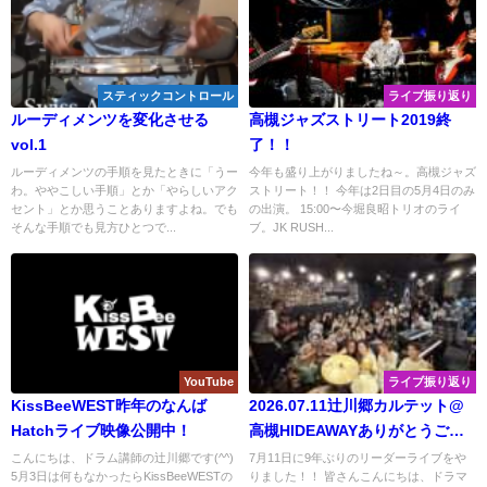
スティックコントロール
ライブ振り返り
ルーディメンツを変化させる
高槻ジャズストリート2019終
vol.1
了！！
ルーディメンツの手順を見たときに「うー
今年も盛り上がりましたね～。高槻ジャズ
わ。ややこしい手順」とか「やらしいアク
ストリート！！ 今年は2日目の5月4日のみ
セント」とか思うことありますよね。でも
の出演。 15:00〜今堀良昭トリオのライ
そんな手順でも見方ひとつで...
ブ。JK RUSH...
YouTube
ライブ振り返り
KissBeeWEST昨年のなんば
2026.07.11辻川郷カルテット@
Hatchライブ映像公開中！
高槻HIDEAWAYありがとうござ
いました！！
こんにちは、ドラム講師の辻川郷です(^^)
7月11日に9年ぶりのリーダーライブをや
5月3日は何もなかったらKissBeeWESTの
りました！！ 皆さんこんにちは、ドラマ