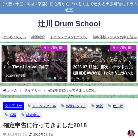
【大阪 / 十三 / 高槻 / 京都】初心者からプロ志向まで通える出張可能なドラム
教室
辻川 Drum School
はじめての方へ
講師紹介
ドラムレッスンについて
無料体験レッスンお申し込み
ライブ振り返り
ライブ振り返り
Fun Time Live vol.7終了！
2026.07.11辻川郷カルテット@高
槻HIDEAWAYありがとうございま
2025年8月5日
した！！
2026年7月22日
ホーム
ダイアリー
確定申告に行ってきました2018
ダイアリー
ドラムスクール
体験レッスン
大阪
辻川郷
高槻
確定申告
確定申告に行ってきました2018
2018年3月5日
2019年6月2日