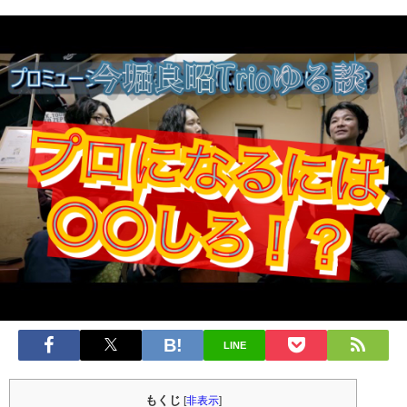
LINE
もくじ
[
非表示
]