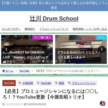
【大阪 / 十三 / 高槻 / 京都】初心者からプロ志向まで通える出張可能なドラム
教室
辻川 Drum School
はじめての方へ
講師紹介
ドラムレッスンについて
無料体験レッスンお申し込み
ライブ振り返り
ドラム
KissBeeWEST 6th ONEMAN
ドラムを始めたい！どんなスティ
LIVE「Replay」@なんばハッチ
ックを買うべきか？
終了！！
2018年10月5日
2019年5月20日
ホーム
YouTube
【必見】プロミュージシャンになるには〇〇しろ！？
YouTube更新【今堀良昭トリオ】
YouTube
今堀良昭
YouTube
雑談
プロミュージシャン
【必見】プロミュージシャンになるには〇〇し
ろ！？YouTube更新【今堀良昭トリオ】
2022年2月21日
2022年12月22日