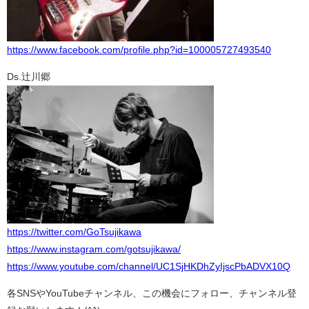
https://www.facebook.com/profile.php?id=100005727493540
Ds.辻川郷
https://twitter.com/GoTsujikawa
https://www.instagram.com/gotsujikawa/
https://www.youtube.com/channel/UC1SjHKDhZyIjscPbADVX10Q
各SNSやYouTubeチャンネル、この機会にフォロー、チャンネル登