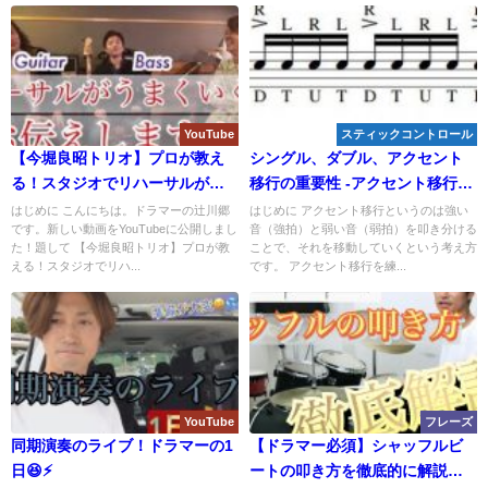
YouTube
スティックコントロール
【今堀良昭トリオ】プロが教え
シングル、ダブル、アクセント
る！スタジオでリハーサルがう
移行の重要性 -アクセント移行に
まくいくコツ！！Part1
ついて-
はじめに こんにちは。ドラマーの辻川郷
はじめに アクセント移行というのは強い
です。新しい動画をYouTubeに公開しまし
音（強拍）と弱い音（弱拍）を叩き分ける
た！題して 【今堀良昭トリオ】プロが教
ことで、それを移動していくという考え方
える！スタジオでリハ...
です。 アクセント移行を練...
YouTube
フレーズ
同期演奏のライブ！ドラマーの1
【ドラマー必須】シャッフルビ
日😆⚡
ートの叩き方を徹底的に解説し