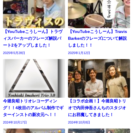
【YouTubeこうしーん】トラヴ
【YouTubeこうしーん】Travis
ィスバーカーのフレーズ解説パ
Barkerのフレーズについて解説
ート2をアップしました！
しました！！
2025年5月28日
2025年1月12日
今堀良昭トリオレコーディン
【コラボ企画！】今堀良昭トリ
グ！！4枚目のアルバム制作でギ
オで内田伸吾さんちのスタジオ
ターインストの新次元へ！！
にお邪魔してきました！
2024年10月17日
2024年10月8日