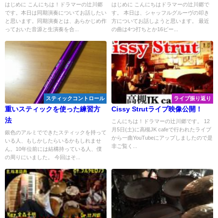
てみた！【YouTube】
はじめに こんにちは！ドラマーの辻川郷
はじめに こんにちはドラマーの辻川郷で
です。本日は同期演奏についてお話したい
す。 本日は、シャッフルグルーヴの叩き
と思います。同期演奏とは、あらかじめ作
方についてお話しようと思います。 最近
っておいた音源と生演奏を合...
の曲は4つ打ちとか16ビー...
スティックコントロール
ライブ振り返り
重いスティックを使った練習方
Cissy Strutライブ映像公開！
法
こんにちは！ドラマーの辻川郷です。 12
月5日(土)に高槻JK cafeで行われたライブ
銀色のアルミでできたスティックを持って
から一曲YouTubeにアップしましたので是
いる人、もしかしたらいるかもしれませ
非ご覧く...
ん。10年位前には結構持っている人、僕
の周りにいました。 今回はそ...