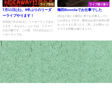
ライブ告知
ライブ振り返り
7月11日(土)、9年ぶりのリーダ
梅田Bonnilaでお仕事でした
ーライブやります！
2年ほど前に土曜日に帯でお仕事入ってい
たお店なんですが、最近はお店の名前が変
2026年7月11日(土)、リーダーライブをや
わったりまた戻ったり（笑）人が変わった
ります！ みなさんこんにちは、ドラマー
りで入る回数は減りました(...
の辻川郷です。この度、7月11日(土)にリ
ーダーライブを...