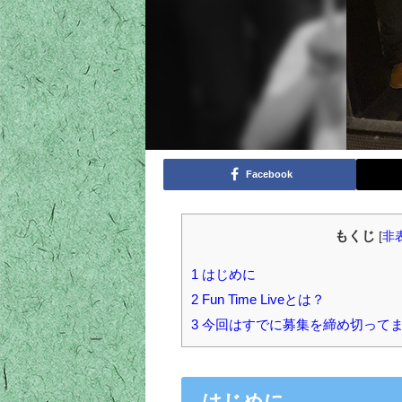
Facebook
もくじ
[
非
1
はじめに
2
Fun Time Liveとは？
3
今回はすでに募集を締め切ってま
はじめに