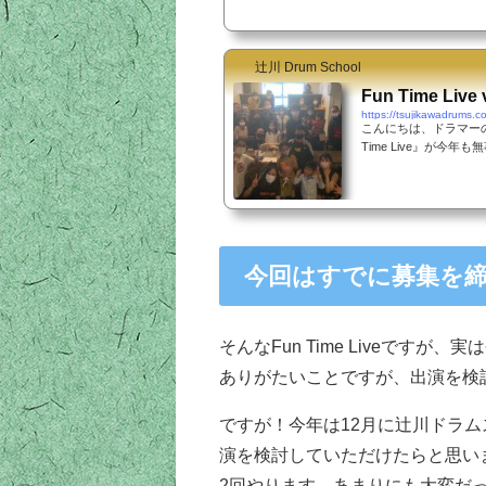
た。それが今年は新型コロナの感染拡大を受けて
をとりました。出演予定だった生徒さんたちは
練習していました。初めてステージに立つという
辻川 Drum School
Fun Time Li
https://tsujikawadrums.c
こんにちは、ドラマー
Time Live』が
覧に来ていただいた皆
にありがとうございまし
過去最多の出演者数と
年も無事に開催できてよ
ラムで、約半分がドラマ
なあ～。ありがたい限り
今回はすでに募集を締
そんなFun Time Liveで
ありがたいことですが、出演を検
ですが！今年は12月に辻川ドラムス
演を検討していただけたらと思いま
2回やります。あまりにも大変だっ