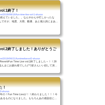
e vol.1終了！
om/2018/08/16/fun-time-live-vol-1-shuryo
途絶えていました。。なんやかんや忙しかったな
んですが、地震、大雨、酷暑、あと個人的にまあま
あと息子が1週間くらい熱出す。そして昨日は終戦記
3年が経過したということで、この戦争を直に経験し
ってきてますね。人の親として「戦争はいけない」
うと思います。戦争の無い平和な世界を願うばかり
ありますとおり、発表会イベント「Fun Time Li
...
ive vol.2終了しました！ありがとうご
om/2019/06/21/funtimelivevol2-shuryo
everbFun Time Live vol.2終了しました～！！28
んまにお疲れ様でした(^^)皆さんいい顔して演奏
イベントは「気軽に参加できる発表会」をモットー
す。こんなブログも書いてみました。が、まあ～気
ても当然出演者さんの中には本当に人前で演奏する
いるわけですね。リハーサルと同じように演奏でき
うまく演奏できた人、リハーサルよりうまく演奏で
した！
人がいました。...
e3-shuryo
！Fun Time Liveが！！終わりました！！！今
い入れのあるものになりました。もちろんあの感染症によ
の発表会イベントで、毎年6月に開催していまし