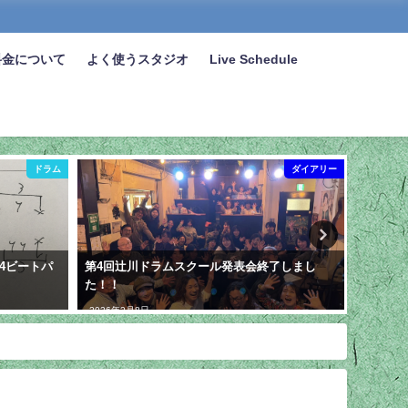
料金について
よく使うスタジオ
Live Schedule
ドラム
ダイアリー
4ビートパ
第4回辻川ドラムスクール発表会終了しまし
【YouT
た！！
ズにつ
2026年2月8日
2025年1