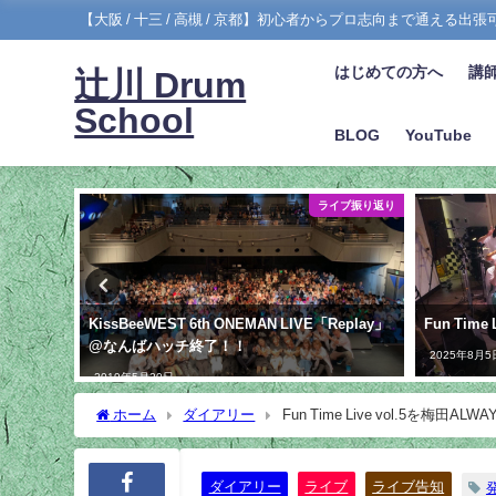
【大阪 / 十三 / 高槻 / 京都】初心者からプロ志向まで通える出
はじめての方へ
講
辻川 Drum
School
BLOG
YouTube
ダイアリー
ライブ振り返り
レコ発ツアー
KissBeeWEST 6th ONEMAN LIVE「Replay」
Fun Time
@なんばハッチ終了！！
2025年8月5
2019年5月20日
ホーム
ダイアリー
Fun Time Live vol.5を梅田
ダイアリー
ライブ
ライブ告知