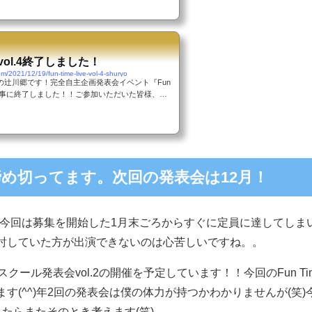
延期を余儀なくされ、11月28日に順延という形
もちろん6月の出演に向けてスケジュールを組んで
方もたくさんおられまし...
ve vol.4終了しました！
om/2021/12/19/fun-time-live-vol-4-shuryo
の辻川郷です！完全自主企画発表会イベント『Fun
今年も無事に終了しました！！ご参加いただいた皆様、観
様、お店のスタッフの皆様、講師陣のみんな、本当
た！今年はすごかった、、、(笑)23組26曲という
演奏曲数。3部に分けて開催しました！とにかく今
かったです。今年は全出演者の23組中10組がド
ーの出演でした(^^)今年は確かに生徒さん増えた
です。皆さん熱心...
め切ってます。次回の発表会は12月！
すが、実は今回は募集を開始した1月末ごろからすぐに定員に達して
討していた方が出演できないのは心苦しいですね。。
クール発表会vol.2の開催を予定しています！！今回のFun Ti
す(^^)年2回の発表会は僕の体力が持つかわかりませんが(笑
たらまたそのとき考えます(笑)