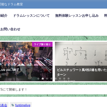
張可能なドラム教室
師紹介
ドラムレッスンについて
無料体験レッスンお申し込み
お問い合わせ
ライブ振り返り
 Live vol.7終了！
ビルスチュワート風4拍3連を用いた
ターン
日
2018年6月15日
ALWAYSにて開催します！
発表会
funtimelive