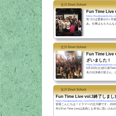
辻川 Drum School
Fun Time Liv
https://tsujikawadrums.c
気づけば更新が2ヶ月
あ。仕事はもちろんな
あひどい捻挫(笑)、
念日。1945年から7
た世代ももう少なくな
これだけは絶対伝えよ
です。 ところで表題にも
辻川 Drum School
ve vol.1」終了しました(^
Fun Time L
ざいました！
https://tsujikawadrums.c
6月15日(土)@江坂TwinR
名の出演者の皆さん、ほ
されていました。この
に企画制作したもので
軽に出演できると言う
辻川 Drum School
のが初めてという人も
た人、リハーサルより
Fun Time Live vol.3終了しま
きなかった人、いろんな
https://tsujikawadrums.com/2020/12/06/funtimeliv
皆様こんにちは！ドラマーの辻川郷です。2020年の
年のFun Time Liveは皮肉にも本当に思
ってです。もともと1年に一回あるライブ形式