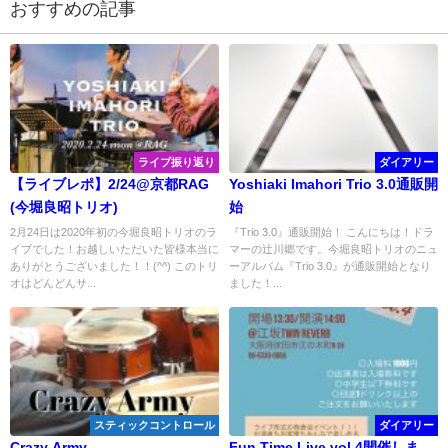
おすすめの記事
ライブ振り返り
ダイアリー
【ライブレポ】2/24@京都RAG
Yoshiaki Imahori Trio 3.0通販開
(今堀良昭トリオ)
始
2月24日は2020年初の今堀良昭トリオのラ
『Trio 3.0』通販開始！ こんにちは！ドラ
イブでした！お越しいただいた皆様本当に
マーの辻川郷です。今堀良昭トリオのニュ
ありがとうございました！！(^^) このトリ
ーアルバム『Trio 3.0』が通販開始となり
オはどんどんサ...
ました！...
スティックコントロール
ダイアリー
Crazy Army
Fun Time Live vol.4開催しま