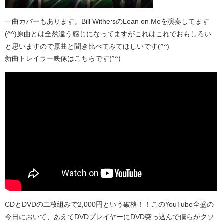
一曲カバーもあります。Bill WithersのLean on Meを演奏してます
(^^)原曲とは全然違う感じになってますがこれはこれでおもしろい
と思いますので原曲と聞き比べてみてほしいです(^^)
新曲トレイラー映像はこちらです(^^)
CDとDVDの二枚組みで2,000円という破格！！このYouTube全盛の
今日において、あえてDVDプレイヤーにDVD突っ込んで僕らがクソ