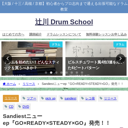
【大阪 / 十三 / 高槻 / 京都】初心者からプロ志向まで通える出張可能なドラム
教室
辻川 Drum School
はじめての方へ
講師紹介
ドラムレッスンについて
無料体験レッスンお申し込み
ドラム
ドラム
ドラムを始めたい！どんなスティ
ビルスチュワート風4拍3連を用い
ックを買うべきか？
た4ビートパターン
2018年10月5日
2018年6月15日
ホーム
リリース
Sandiestニューep『GO×READY×STEADY×GO』発売！！
リリース
ツアー
pick up
sandiest
レコ発
リリース
CD
DVD
Sandiestニュー
ep『GO×READY×STEADY×GO』発売！！