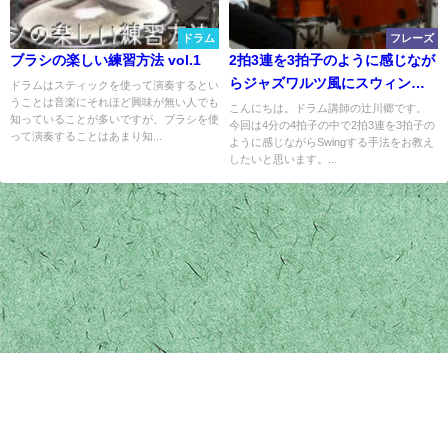
ドラム
フレーズ
ブラシの楽しい練習方法 vol.1
2拍3連を3拍子のように感じなが
らジャズワルツ風にスウィング
ドラムはスティックを使って演奏するとい
うことは音楽にそれほど興味が無い人でも
する
こんにちは。ドラム講師の辻川郷です。
知っていることが多いですが、ブラシを使
今回は4分の4拍子の中で2拍3連を3拍子の
って演奏することはあまり知...
ように感じながらSwingする手法をお教え
したいと思います。...