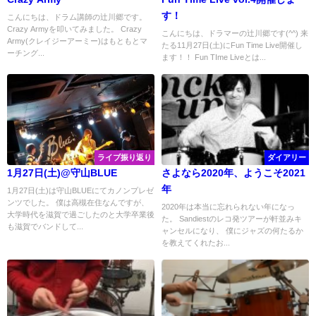
す！
こんにちは、ドラム講師の辻川郷です。
Crazy Armyを叩いてみました。 Crazy
こんにちは、ドラマーの辻川郷です(^^) 来
Army(クレイジーアーミー)はもともとマ
たる11月27日(土)にFun Time Live開催し
ーチング...
ます！！ Fun TIme Liveとは...
ライブ振り返り
ダイアリー
1月27日(土)@守山BLUE
さよなら2020年、ようこそ2021
年
1月27日(土)は守山BLUEにてカノンプレゼ
ンツでした。 僕は高槻在住なんですが、
2020年は本当に忘れられない年になっ
大学時代を滋賀で過ごしたのと大学卒業後
た。 Sandiestのレコ発ツアーが軒並みキ
も滋賀でバンドして...
ャンセルになり、 僕にジャズの何たるか
を教えてくれたお...