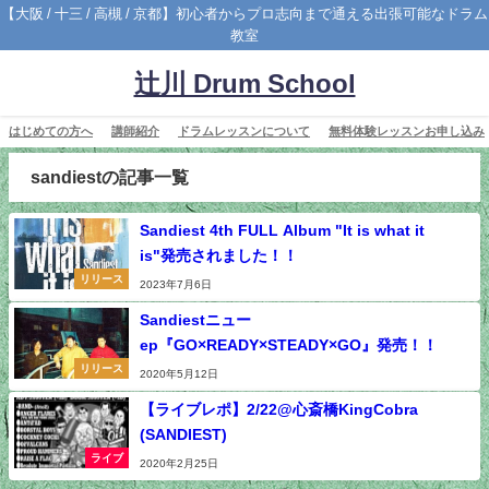
【大阪 / 十三 / 高槻 / 京都】初心者からプロ志向まで通える出張可能なドラム
教室
辻川 Drum School
はじめての方へ
講師紹介
ドラムレッスンについて
無料体験レッスンお申し込み
sandiestの記事一覧
Sandiest 4th FULL Album "It is what it
is"発売されました！！
リリース
2023年7月6日
Sandiestニュー
ep『GO×READY×STEADY×GO』発売！！
リリース
2020年5月12日
【ライブレポ】2/22@心斎橋KingCobra
(SANDIEST)
ライブ
2020年2月25日