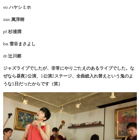
vo.
ハヤシミホ
sax.
萬淳樹
pf.
杉浦潤
ba.
雪谷まさよし
dr.
辻川郷
ジャズライブでしたが、非常にやりごたえのあるライブでした。な
ぜなら昼夜
2
公演、
1
公演
2
ステージ、全曲総入れ替えという鬼のよ
うな
1
日だったからです（笑）