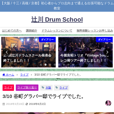
【大阪 / 十三 / 高槻 / 京都】初心者からプロ志向まで通える出張可能なドラム
教室
辻川 Drum School
はじめての方へ
講師紹介
ドラムレッスンについて
無料体験レッスンお申し込み
ダイアリー
ダイアリー
第4回辻川ドラムスクール発表会
今堀良昭トリオ『Vintage Soul』
終了しました！！
レコ発ツアー終了しました！！
2026年2月8日
2025年10月27日
ホーム
ライブ
3/10 谷町グラバー邸でライブでした。
ライブ
ライブ振り返り
大阪
ライブ
3/10 谷町グラバー邸でライブでした。
2018年3月19日
2019年6月2日