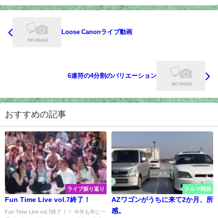
Loose Canonライブ動画
6連符の4分割のバリエーション
おすすめの記事
ライブ振り返り
クルマ関係
Fun Time Live vol.7終了！
AZワゴンがうちに来て2か月、所
感。
Fun Time Live vol.7終了！！ 今年も年に一