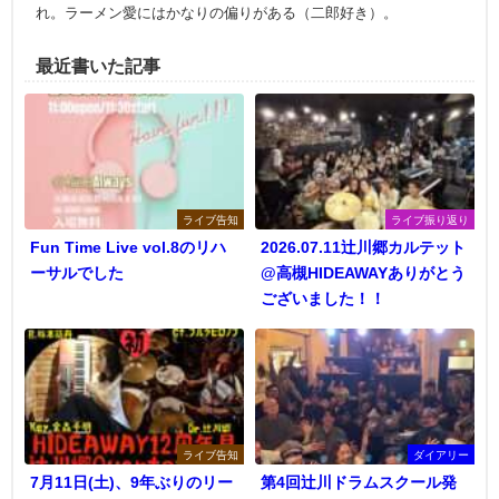
れ。ラーメン愛にはかなりの偏りがある（二郎好き）。
最近書いた記事
ライブ告知
ライブ振り返り
Fun Time Live vol.8のリハ
2026.07.11辻川郷カルテット
ーサルでした
@高槻HIDEAWAYありがとう
ございました！！
ライブ告知
ダイアリー
7月11日(土)、9年ぶりのリー
第4回辻川ドラムスクール発