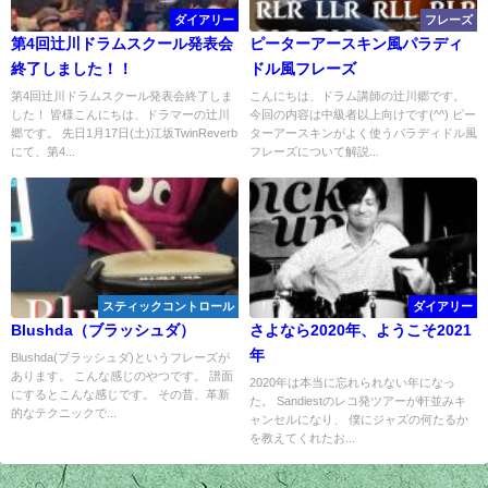
ダイアリー
フレーズ
第4回辻川ドラムスクール発表会
ピーターアースキン風パラディ
終了しました！！
ドル風フレーズ
第4回辻川ドラムスクール発表会終了しま
こんにちは、ドラム講師の辻川郷です。
した！ 皆様こんにちは、ドラマーの辻川
今回の内容は中級者以上向けです(^^) ピー
郷です。 先日1月17日(土)江坂TwinReverb
ターアースキンがよく使うパラディドル風
にて、第4...
フレーズについて解説...
スティックコントロール
ダイアリー
Blushda（ブラッシュダ）
さよなら2020年、ようこそ2021
年
Blushda(ブラッシュダ)というフレーズが
あります。 こんな感じのやつです。 譜面
2020年は本当に忘れられない年になっ
にするとこんな感じです。 その昔、革新
た。 Sandiestのレコ発ツアーが軒並みキ
的なテクニックで...
ャンセルになり、 僕にジャズの何たるか
を教えてくれたお...