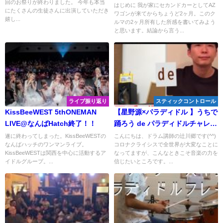
回のお祭りが終わりました。 今年も本当
はじめに 我が家にセカンドカーとしてAZ
にたくさんの生徒さんに出演していただき
ワゴンが来てからちょうど2ヶ月。このク
嬉し...
ルマの2ヶ月所有した所感を書いてみよう
と思います。結論から言う...
ライブ振り返り
スティックコントロール
KissBeeWEST 5thONEMAN
【星野源×パラディドル 】うちで
LIVE@なんばHatch終了！！
踊ろう de パラディドルチャレン
ジ！
遂に終わってしまった。KissBeeWESTの
こんにちは、ドラム講師の辻川郷です(^^)
なんばハッチのワンマンライブ。
コロナクライシスで全世界が大変なことに
KissBeeWESTは関西を中心に活動するア
なってますが、こんなときこそ音楽の力を
イドルグループ。...
信じたいところです。...