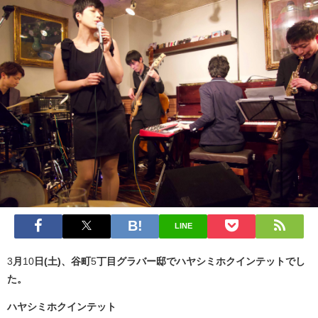
LINE
3
月
10
日(土)、谷町
5
丁目グラバー邸でハヤシミホクインテットでし
た。
ハヤシミホクインテット