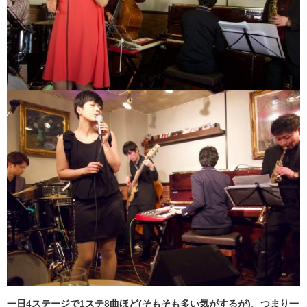
一日
4
ステージで
1
ステ
8
曲ほど(そもそも多い気がするが)。つまり一