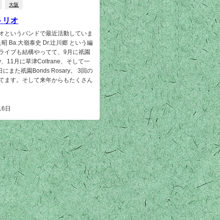
大阪
トリオ
オというバンドで最近活動していま
良昭 Ba.大嶺泰史 Dr.辻川郷 という編
ライブも結構やってて、9月に祇園
ary、11月に草津Coltrane、そして一
にまた祇園Bonds Rosary。 3回の
てます。そして来年からもたくさん
16日