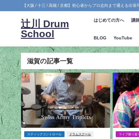
【大阪 / 十三 / 高槻 / 京都】初心者からプロ志向まで通える出
はじめての方へ
講
辻川 Drum
School
BLOG
YouTube
滋賀の記事一覧
スティックコントロール
ドラムスクール
ライブ振り返