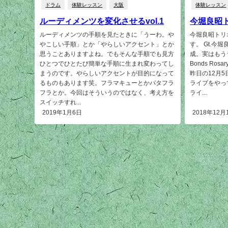
ドラム
体験レッスン
大阪
体験レッスン
ルーディメンツを変化させるvol.1
今堀良昭
ルーディメンツの手順を見たときに「うーわ。や
今堀良昭トリ
やこしい手順」とか「やらしいアクセント」とか
す。 Gt.今堀
思うことありますよね。でもそんな手順でも見方
成。実はもう
ひとつでひとたび簡単な手順に生まれ変わってし
Bonds Ros
まうのです。やらしいアクセントが目的になって
昨日の12月5日
るものもあります笑。フラマキューとかパタフラ
ライブをやっ
フラとか。今回はそういうのではなく、考え方を
ライ...
スイッチすれ...
2019年1月6日
2018年12月