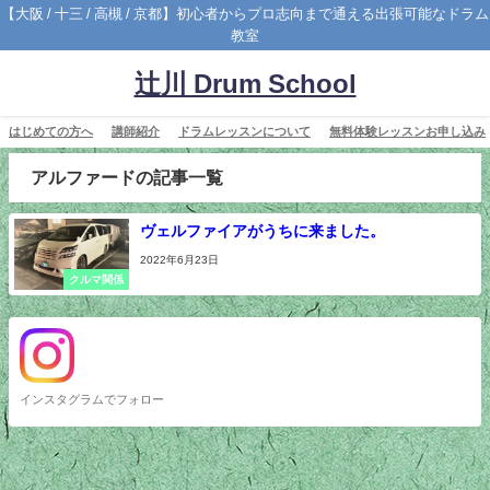
【大阪 / 十三 / 高槻 / 京都】初心者からプロ志向まで通える出張可能なドラム
教室
辻川 Drum School
はじめての方へ
講師紹介
ドラムレッスンについて
無料体験レッスンお申し込み
アルファードの記事一覧
ヴェルファイアがうちに来ました。
2022年6月23日
クルマ関係
インスタグラムでフォロー