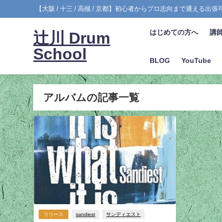
【大阪 / 十三 / 高槻 / 京都】初心者からプロ志向まで通える出
はじめての方へ
講
辻川 Drum
School
BLOG
YouTube
アルバムの記事一覧
リリース
sandiest
サンディエスト