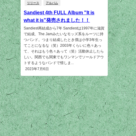
リリース
アルバム
Sandiest 4th FULL Album "It is
what it is"発売されました！！
Sandiest再結成から7年 Sandiestは1997年に滋賀
で結成、The Jamみたいなモッズ系をルーツに持
つバンド。つまり結成したとき僕は小学3年生っ
てことになるな（笑）2003年くらいに色々あっ
て、それはもう色々あって（笑）活動休止したら
しい。関西でも関東でもワンマンでソールドアウ
トするようなバンドで惜しま...
2023年7月6日