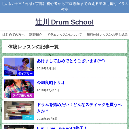
【大阪 / 十三 / 高槻 / 京都】初心者からプロ志向まで通える出張可能なドラム
教室
辻川 Drum School
はじめての方へ
講師紹介
ドラムレッスンについて
無料体験レッスンお申し込み
体験レッスンの記事一覧
あけましておめでとうございます(^^)
2019年1月1日
ダイアリー
今堀良昭トリオ
2018年12月16日
ライブ振り返り
ドラムを始めたい！どんなスティックを買うべ
きか？
ドラム
2018年10月5日
Fun Time Live vol.1終了！