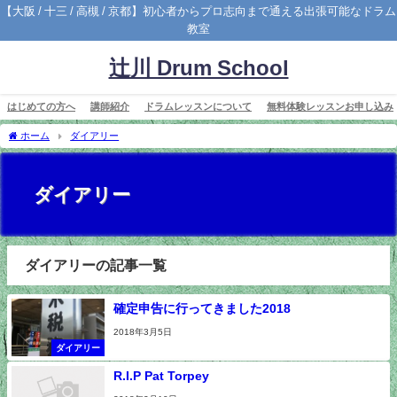
【大阪 / 十三 / 高槻 / 京都】初心者からプロ志向まで通える出張可能なドラム
教室
辻川 Drum School
はじめての方へ
講師紹介
ドラムレッスンについて
無料体験レッスンお申し込み
ホーム
ダイアリー
ダイアリー
ダイアリーの記事一覧
確定申告に行ってきました2018
2018年3月5日
ダイアリー
R.I.P Pat Torpey