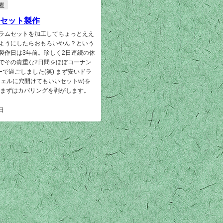
郷
ムセット製作
ラムセットを加工してちょっとええ
ようにしたらおもろいやん？という
製作日は3年前。珍しく2日連続の休
でその貴重な2日間をほぼコーナン
ーで過ごしました(笑) まず安いドラ
シェルに穴開けてもいいセットw)を
 まずはカバリングを剥がします。
日