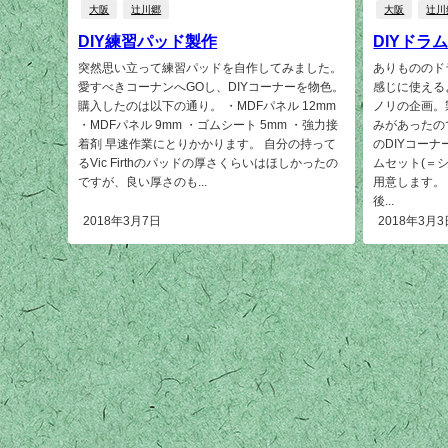
大阪
辻川郷
大阪
辻川
DIY練習パッド製作
DIYドラ
突然思い立って練習パッドを自作してみました。
ありもののド
愛すべきコーナンへGOし、DIYコーナーを物色。
感じに使える
購入したのは以下の通り。 ・MDFパネル 12mm
ノリの企画。
・MDFパネル 9mm ・ゴムシート 5mm ・強力接
みがあったの
着剤 早速作業にとりかかります。 自分の持って
のDIYコーナ
るVic Firthのパッドの厚さくらいはほしかったの
ムセット(＝
ですが、良い厚さのも...
用意します。
後...
2018年3月7日
2018年3月3