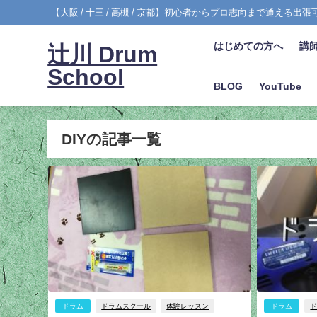
【大阪 / 十三 / 高槻 / 京都】初心者からプロ志向まで通える出
はじめての方へ
講
辻川 Drum
School
BLOG
YouTube
DIYの記事一覧
ドラム
ドラムスクール
体験レッスン
ドラム