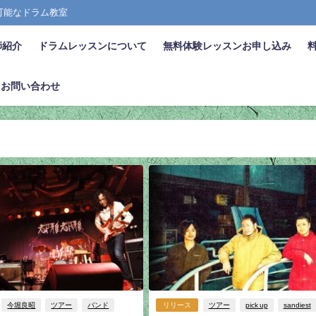
張可能なドラム教室
師紹介
ドラムレッスンについて
無料体験レッスンお申し込み
お問い合わせ
今堀良昭
ツアー
バンド
リリース
ツアー
pick up
sandiest