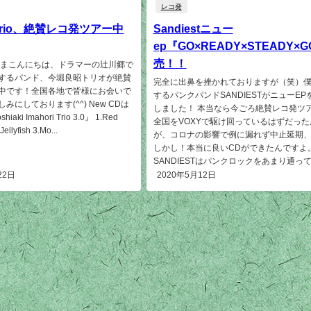
レコ発
rio、絶賛レコ発ツアー中
Sandiestニュー
ep『GO×READY×STEADY×
売！！
さまこんにちは、ドラマーの辻川郷で
するバンド、今堀良昭トリオが絶賛
完全に出鼻を挫かれておりますが（笑）
中です！全国各地で皆様にお会いで
するパンクパンドSANDIESTがニューEP
みにしております(^^) New CDは
しました！ 本当なら今ごろ絶賛レコ発ツ
aki Imahori Trio 3.0』 1.Red
全国をVOXYで駆け回っているはずだった
ellyfish 3.Mo...
が、コロナの影響で例に漏れず中止延期
しかし！本当に良いCDができたんですよ
SANDIESTはパンクロックをあまり通ってこ
22日
2020年5月12日