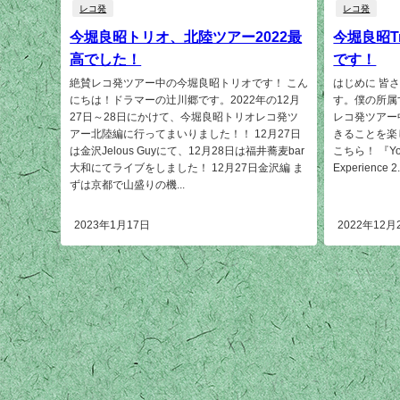
レコ発
レコ発
今堀良昭トリオ、北陸ツアー2022最
今堀良昭T
高でした！
です！
絶賛レコ発ツアー中の今堀良昭トリオです！ こん
はじめに 皆
にちは！ドラマーの辻川郷です。2022年の12月
す。僕の所属
27日～28日にかけて、今堀良昭トリオレコ発ツ
レコ発ツアー
アー北陸編に行ってまいりました！！ 12月27日
きることを楽し
は金沢Jelous Guyにて、12月28日は福井蕎麦bar
こちら！ 『Yoshi
大和にてライブをしました！ 12月27日金沢編 ま
Experience 2.J
ずは京都で山盛りの機...
2023年1月17日
2022年12月