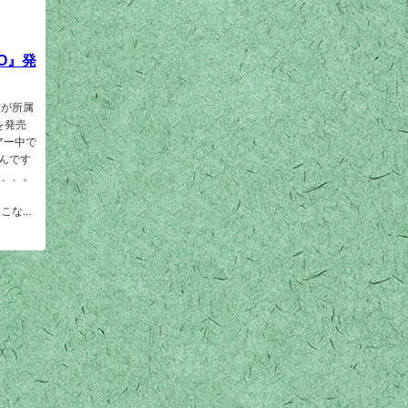
GO』発
僕が所属
を発売
アー中で
んです
、、、。
。
な...