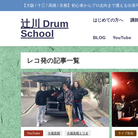
【大阪 / 十三 / 高槻 / 京都】初心者からプロ志向まで通える出
はじめての方へ
講
辻川 Drum
School
BLOG
YouTube
レコ発の記事一覧
YouTube
今堀良昭
今堀良昭トリオ
ライブ告知