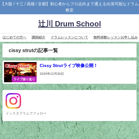
【大阪 / 十三 / 高槻 / 京都】初心者からプロ志向まで通える出張可能なドラム
教室
辻川 Drum School
はじめての方へ
講師紹介
ドラムレッスンについて
無料体験レッスンお申し込み
cissy strutの記事一覧
Cissy Strutライブ映像公開！
2020年12月30日
ライブ振り返り
インスタグラムでフォロー