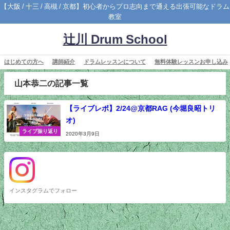
【大阪 / 十三 / 高槻 / 京都】初心者からプロ志向まで通える出張可能なドラム
教室
辻川 Drum School
はじめての方へ
講師紹介
ドラムレッスンについて
無料体験レッスンお申し込み
山本恭二の記事一覧
【ライブレポ】2/24@京都RAG (今堀良昭トリ
オ)
ライブ振り返り
2020年3月9日
インスタグラムでフォロー