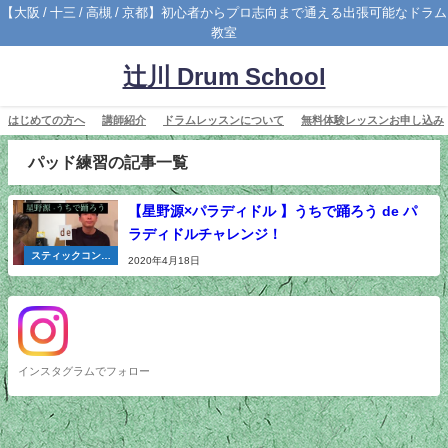
【大阪 / 十三 / 高槻 / 京都】初心者からプロ志向まで通える出張可能なドラム
教室
辻川 Drum School
はじめての方へ
講師紹介
ドラムレッスンについて
無料体験レッスンお申し込み
パッド練習の記事一覧
【星野源×パラディドル 】うちで踊ろう de パ
ラディドルチャレンジ！
スティックコント
2020年4月18日
ロール
インスタグラムでフォロー