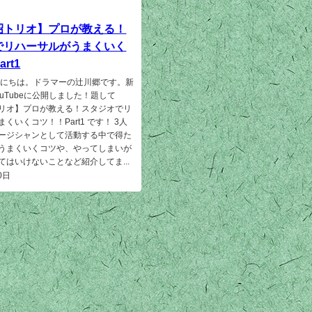
昭トリオ】プロが教える！
でリハーサルがうまくいく
rt1
んにちは。ドラマーの辻川郷です。新
uTubeに公開しました！題して
リオ】プロが教える！スタジオでリ
くいくコツ！！Part1 です！ 3人
ージシャンとして活動する中で得た
うまくいくコツや、やってしまいが
てはいけないことなど紹介してま...
0日