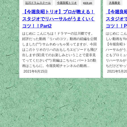
辻川ドラムスクール
今堀良昭トリオ
pick up
大嶺泰史
【今堀良昭トリオ】プロが教える！
【今堀良
スタジオでリハーサルがうまくいく
スタジオ
コツ！！Part2
コツ！！Pa
はじめに こんにちは！ドラマーの辻川郷です。
はじめに こ
好評だった動画「リハのコツ」動画の続編を公開
しい動画をYo
しました(^^) サムネめっちゃ笑ってますが、今回
【今堀良昭ト
はこのトリオのリハのおもしろエピソードも飛び
ハーサルがうま
出します(笑)見てのお楽しみということで是非見
ともプロミュ
てってください(^^) 前編はこちらに パート1の動
リハーサルが
画はこちらに。今堀良昭チャンネルの動画...
ちだけどやっ
2021年6月15日
2021年5月2