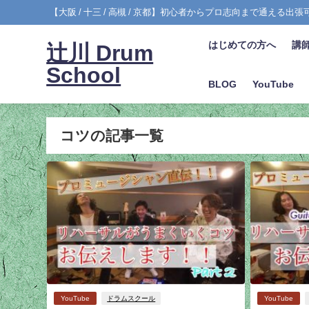
【大阪 / 十三 / 高槻 / 京都】初心者からプロ志向まで通える出
はじめての方へ
講
辻川 Drum
School
BLOG
YouTube
コツの記事一覧
YouTube
ドラムスクール
YouTube